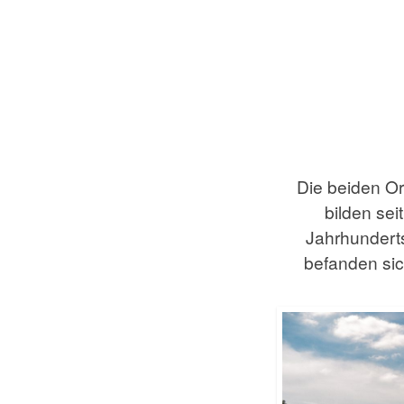
Die beiden O
bilden sei
Jahrhunderts
befanden sic