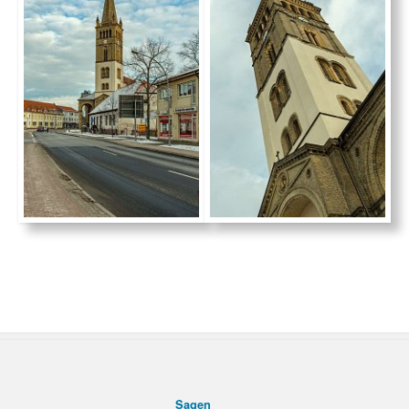
inks auf meiner Seite kannst du dadurch direkt nach Büchern, Unterkünften und Tra
nenfalls eine kleine Provision vom jeweiligen Verkäufer. Für dich entstehen bei Buc
Werbliche Links sind mit * gekennzeichnet.
Fotos und Texte:
Mark Brandenburg Bildarchiv - Kreuz und quer durch Brandenburg
Heike Jestram
(sofern nicht anders gekennzeichnet)
Sagen