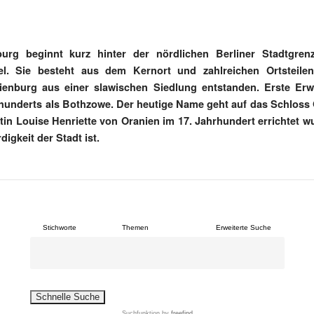
burg beginnt kurz hinter der nördlichen Berliner Stadtgre
el. Sie besteht aus dem Kernort und zahlreichen Ortsteile
nienburg aus einer slawischen Siedlung entstanden. Erste Er
hunderts als Bothzowe. Der heutige Name geht auf das Schloss
stin Louise Henriette von Oranien im 17. Jahrhundert errichtet 
igkeit der Stadt ist.
Stichworte
Themen
Erweiterte Suche
Suchfunktion
by
freefind