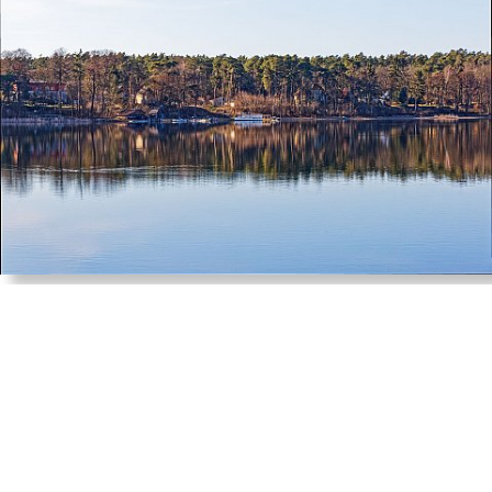
Neu
Sagen
Über mich
Brandenburg
Traditionen
Impressum
Seen
Buchtipps
Datenschutz
© 2026
markbrandenburg-bildarchiv.com
Spremberger Stausee
Teufelssee im Nuthetal