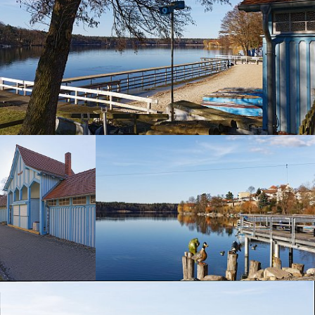
und Medien (BKM) und die VG Wort im Rahmen des
Programms NEUSTART KULTUR unterstützt.
Ich nehme an Partnerprogrammen teil. Über Links auf
meiner Seite kannst du dadurch direkt nach Büchern,
Unterkünften und Transportmöglichkeiten zu den Orten
suchen. Für die Empfehlungen erhalte ich gegebenenfalls
eine kleine Provision vom jeweiligen Verkäufer. Für dich
entstehen bei Buchung oder Kauf keine höheren Kosten.
Werbliche Links sind mit * gekennzeichnet.
Fotos und Texte:
Mark Brandenburg Bildarchiv - Kreuz und quer
durch Brandenburg
Heike Jestram
(sofern nicht anders gekennzeichnet)