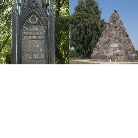
Neu
Sagen
Über mich
Brandenburg
Traditionen
Impressum
Seen
Buchtipps
Datenschutz
© 2026
markbrandenburg-bildarchiv.com