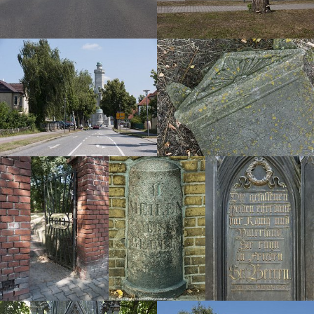
Ich nehme an Partnerprogrammen teil. Über Links auf
meiner Seite kannst du dadurch direkt nach Büchern,
Unterkünften und Transportmöglichkeiten zu den Orten
suchen. Für die Empfehlungen erhalte ich gegebenenfalls
eine kleine Provision vom jeweiligen Verkäufer. Für dich
entstehen bei Buchung oder Kauf keine höheren Kosten.
Werbliche Links sind mit * gekennzeichnet.
Fotos und Texte:
Mark Brandenburg Bildarchiv - Kreuz und quer
durch Brandenburg
Heike Jestram
(sofern nicht anders gekennzeichnet)