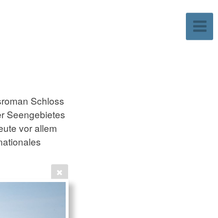
esroman Schloss
er Seengebietes
eute vor allem
nationales